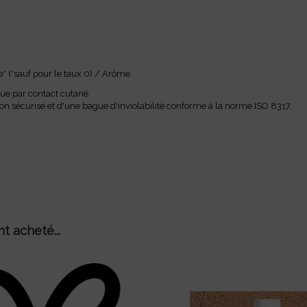
* (*sauf pour le taux 0) / Arôme.
ique par contact cutané.
hon sécurisé et d'une bague d'inviolabilité conforme à la norme ISO 8317.
t acheté...
L'Original (Blond Se
fert* (*choisi en fonction de
 commandé en plus grande
5,90 €
quantité)
0
6
11
1