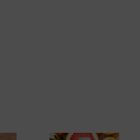
c)
Agrumes
5,90 €
6
0
6
11
16