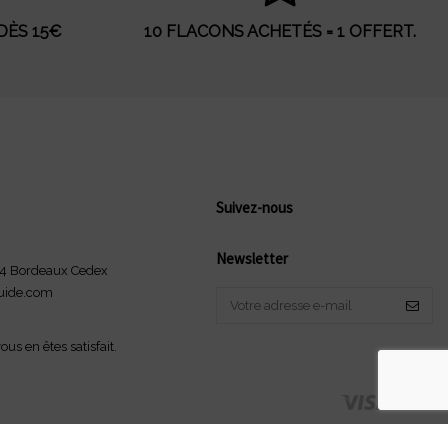
DÈS 15€
10 FLACONS ACHETÉS = 1 OFFERT.
Suivez-nous
Newsletter
4 Bordeaux Cedex
uide.com
us en êtes satisfait.