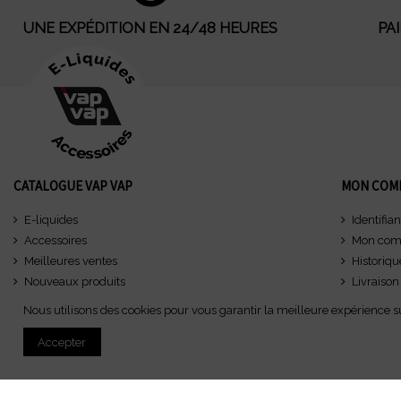
UNE EXPÉDITION EN 24/48 HEURES
PA
CATALOGUE VAP VAP
MON COM
E-liquides
Identifian
Accessoires
Mon com
Meilleures ventes
Historiq
Nouveaux produits
Livraison
Mentions
Nous utilisons des cookies pour vous garantir la meilleure expérience sur
Accepter
© 2025 |
VAPO PRO