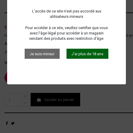
L'accès de ce site n'est pas accordé aux
utilisateurs mineurs
E-liquide Gourmand
Pour accéder à ce site, veuillez certifier que vous
avez l'âge légal pour accéder à un magasin
Faites voyager vos sens avec notre arôme cocktail Pinacolada. Un effet en
vendant des produits avec restriction d'âge.
N'oubliez pas de choisir votre taux !
Photos non contractuelles
Je suis mineur
J'ai plus de 18 ans
Votre taux de nicotine (mg/ml)
Contenance
11
20 ml
0
6
16
Ajouter au panier