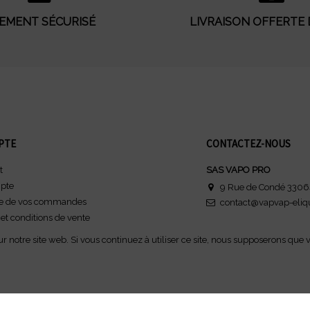
IEMENT SÉCURISÉ
LIVRAISON OFFERTE 
PTE
CONTACTEZ-NOUS
t
SAS VAPO PRO
pte
9 Rue de Condé 3306
ue de vos commandes
contact@vapvap-eliq
 et conditions de vente
 légales
 notre site web. Si vous continuez à utiliser ce site, nous supposerons que vo