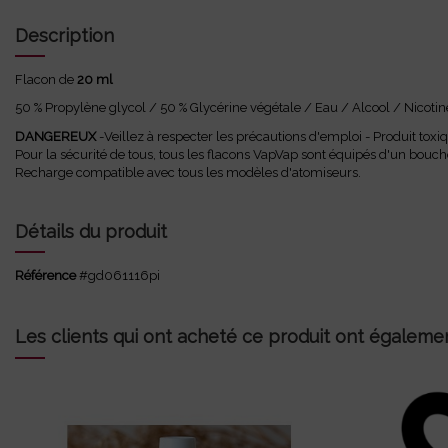
Description
Flacon de
20 ml
50 % Propylène glycol / 50 % Glycérine végétale / Eau / Alcool / Nicotine
DANGEREUX
-Veillez à respecter les précautions d'emploi - Produit tox
Pour la sécurité de tous, tous les flacons VapVap sont équipés d'un bouc
Recharge compatible avec tous les modèles d'atomiseurs.
Détails du produit
Référence
#gd061116pi
Les clients qui ont acheté ce produit ont égalemen
Caramel
Flacon of
l'arôme
5,90 €
0
6
11
16