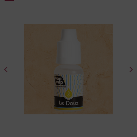
Le Doux (Blond Doux)
5,90 €
0
6
11
16