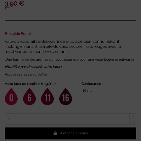
3,90 €
TTC
E-liquide Fruité
VapVap vous fait re-découvrir ce e-liquide bien connu.
Savant
mélange mariant le fruité du cassis et des fruits rouges avec la
fraîcheur de la menthe et de l'anis.
U
ne harmonie des arômes qui vous étonnera pour une vape légère et enivrante.
N'oubliez pas de choisir votre taux !
Photos non contractuelles
Votre taux de nicotine (mg/ml)
Contenance
6
10 ml
0
11
16
Ajouter au panier