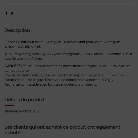
Description
Flacons
20ml
pour les taux 0mg/ml. Flacons
10ml
pour les taux 6mg/ml,
11mg/ml et 16mg/ml.
50 % Propylène glycol / 50 % Glycérine végétale / Eau / Alcool / Nicotine* (*sauf
pour le taux 0) / Arôme.
DANGEREUX
-Veillez à respecter les précautions d'emploi - Produit toxique par
contact cutané.
Pour la sécurité de tous, tous les flacons VapVap sont équipés d'un bouchon
sécurisé et d'une bague d'inviolabilité conforme à la norme ISO 8317.
Recharge compatible avec tous les modèles d'atomiseurs.
Détails du produit
Référence
#ft061116rs
Les clients qui ont acheté ce produit ont également
acheté...