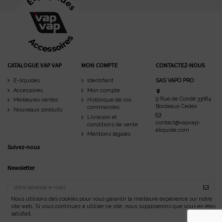
CATALOGUE VAP VAP
MON COMPTE
CONTACTEZ-NOUS
E-liquides
Identifiant
SAS VAPO PRO
Accessoires
Mon compte
9 Rue de Condé 33064
Meilleures ventes
Historique de vos
Bordeaux Cedex
commandes
Nouveaux produits
Livraison et
contact@vapvap-
conditions de vente
eliquide.com
Mentions légales
Suivez-nous
Newsletter
Nous utilisons des cookies pour vous garantir la meilleure expérience sur notre
site web. Si vous continuez à utiliser ce site, nous supposerons que vous en êtes
satisfait.