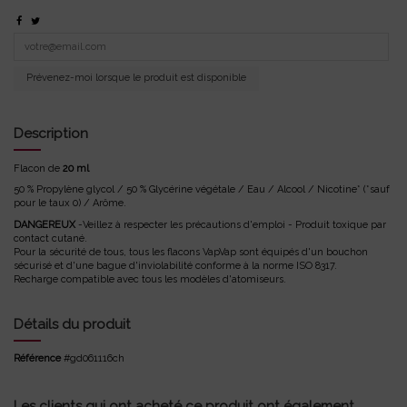
Prévenez-moi lorsque le produit est disponible
Description
Flacon de
20 ml
50 % Propylène glycol / 50 % Glycérine végétale / Eau / Alcool / Nicotine* (*sauf
pour le taux 0) / Arôme.
DANGEREUX
-Veillez à respecter les précautions d'emploi - Produit toxique par
contact cutané.
Pour la sécurité de tous, tous les flacons VapVap sont équipés d'un bouchon
sécurisé et d'une bague d'inviolabilité conforme à la norme ISO 8317.
Recharge compatible avec tous les modèles d'atomiseurs.
Détails du produit
Référence
#gd061116ch
Les clients qui ont acheté ce produit ont également