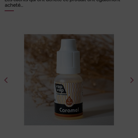
acheté...
Caramel
5,90 €
0
6
11
16