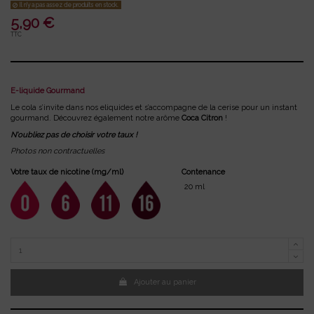
Il n'y a pas assez de produits en stock.
5,90 €
TTC
E-liquide Gourmand
Le cola s’invite dans nos eliquides et s’accompagne de la cerise pour un instant
gourmand. Découvrez également notre arôme
Coca Citron
!
N'oubliez pas de choisir votre taux !
Photos non contractuelles
Votre taux de nicotine (mg/ml)
Contenance
16
20 ml
0
6
11
Ajouter au panier